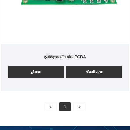
इलेक्ट्रिक लॉन मॉवर PCBA
पुढे वाचा
चौकशी पाठवा
<
1
>