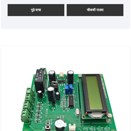
पुढे वाचा
चौकशी पाठवा