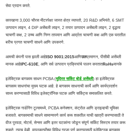
सेवा प्रदान करते.
कारखाना 3,000 चौरस मीटरपेक्षा जास्त क्षेत्र व्यापतो, 20 R&D अभियंते, 6 SMT
उत्पादन लाइन, 4 DIP असेंबली लाइन, 2 तयार उत्पादन असेंबली लाइन, 2 वृद्धत्व
चाचणी कक्ष, 2 उच्च आणि निम्न तापमान आणि आर्द्रता चाचणी कक्ष आणि एक घरातील
बरीच प्रगत चाचणी साधने आणि उपकरणे.
आमची कंपनी पास झाली आहे
ISO 9001:2015
आणि
उल
प्रमाणन, पीसीबी असेंब्ली
मानक आहे
IPC-610E
, आणि सर्व उत्पादन प्रक्रियांचे पालन करतात
RoHs
मानके
इलेक्ट्रिक बागकाम साधन PCBA (
मुद्रित सर्किट बोर्ड असेंब्ली
) हा इलेक्ट्रिक
बागकाम साधनांचा मुख्य घटक आहे. हे बागकाम साधनाची कार्ये आणि कार्यप्रदर्शन
साध्य करण्यासाठी विविध इलेक्ट्रॉनिक घटक आणि सर्किट्स समाकलित करते.
इलेक्ट्रिक गार्डनिंग टूल्समध्ये, PCBA कनेक्शन, कंट्रोल आणि ड्राइव्हची भूमिका
बजावते. बागकामाची साधने सामान्यपणे कार्य करू शकतील याची खात्री करण्यासाठी ते
वीज पुरवठा, मोटर्स, सेन्सर आणि इतर घटकांना जोडून संपूर्ण सर्किट सिस्टम तयार करू
शकते. त्याच वेळी, वापरकर्त्यांच्या विविध गरजा पूर्ण करण्यासाठी इलेक्ट्रिक बागकाम