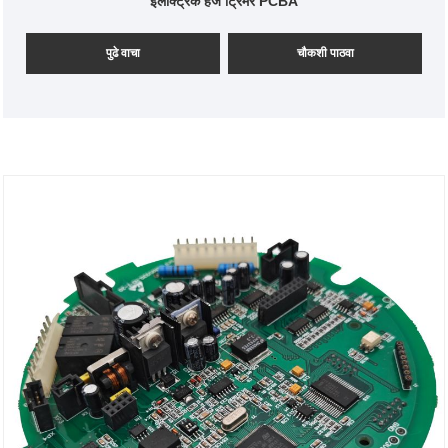
इलेक्ट्रिक हेज ट्रिमर PCBA
पुढे वाचा
चौकशी पाठवा