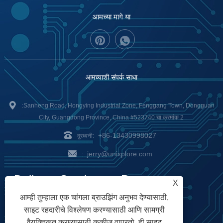
आमच्या मागे या
आमच्याशी संपर्क साधा
:Sanheng Road, Hongying Industrial Zone, Fenggang Town, Dongguan
City, Guangdong Province, China #523740 चा क्रमांक 2
+86-13430998027
दूरध्वनी:
jerry@unixplore.com
:
Delivery Service
Payment
X
आम्ही तुम्हाला एक चांगला ब्राउझिंग अनुभव देण्यासाठी,
Options
साइट रहदारीचे विश्लेषण करण्यासाठी आणि सामग्री
वैयक्तिकृत करण्यासाठी कुकीज वापरतो. ही साइट