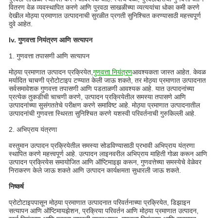
वितरण वेळ व्यवस्थापित करणे आणि पुरवठा साखळीच्या व्यत्ययांचा धोका कमी करणे
देखील मोठ्या प्रमाणात उत्पादनाची सुरळीत प्रगती सुनिश्चित करण्यासाठी महत्त्वपूर्ण
दुवे आहेत.
Iv. गुणवत्ता नियंत्रण आणि सत्यापन
1. गुणवत्ता तपासणी आणि सत्यापन
मोठ्या प्रमाणात उत्पादन प्रक्रियेत,
गुणवत्ता नियंत्रण
आवश्यकता जास्त आहेत. केवळ
मर्यादित चाचणी प्रोटोटाइप टप्प्यात केली जाऊ शकते, तर मोठ्या प्रमाणात उत्पादनात
सर्वसमावेशक गुणवत्ता तपासणी आणि पडताळणी आवश्यक आहे. यात उत्पादनांच्या
प्रत्येक तुकडीची चाचणी करणे, उत्पादन प्रक्रियेतील समस्या तपासणे आणि
उत्पादनांच्या सुसंगततेचे परीक्षण करणे समाविष्ट आहे. मोठ्या प्रमाणात उत्पादनातील
उत्पादनांची गुणवत्ता स्थिरता सुनिश्चित करणे यशस्वी परिवर्तनाची गुरुकिल्ली आहे.
2. अभिप्राय यंत्रणा
वस्तुमान उत्पादन प्रक्रियेतील समस्या सोडविण्यासाठी प्रभावी अभिप्राय यंत्रणा
स्थापित करणे महत्त्वपूर्ण आहे. उत्पादन लाइनवरील अभिप्राय माहिती गोळा करून आणि
उत्पादन प्रक्रियेस समायोजित आणि ऑप्टिमाइझ करून, गुणवत्तेच्या समस्येचे वेळेवर
निराकरण केले जाऊ शकते आणि उत्पादन कार्यक्षमता सुधारली जाऊ शकते.
निष्कर्ष
प्रोटोटाइपपासून मोठ्या प्रमाणात उत्पादनात परिवर्तनाच्या प्रक्रियेत, डिझाइन
सत्यापन आणि ऑप्टिमायझेशन, प्रक्रिया परिवर्तन आणि मोठ्या प्रमाणात उत्पादन,