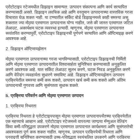
प्रोटोटाइप स्टेजमधील डिझाइन सामान्यत: उत्पादन संकल्पना आणि कार्य सत्यापित
करण्यासाठी असते. डिझाइन लवचिक आहे आणि वस्तुमान उत्पादनाच्या वास्तविक गरजा
विचारात घेऊ शकत नाही. या टप्प्यातील सर्किट बोर्ड डिझाइनमध्ये काही समस्या असू
शकतात ज्या मोठ्या प्रमाणात उत्पादनास योग्य नाहीत, जसे की जास्त प्रमाणात जटिल
लेआउट, अकार्यक्षम घटक व्यवस्था इत्यादी. म्हणूनच, मोठ्या प्रमाणात उत्पादनात
रूपांतरित करण्यापूर्वी, प्रोटोटाइप डिझाइनची पूर्णपणे सत्यापित आणि ऑप्टिमाइझ करणे
आवश्यक आहे.
2. डिझाइन ऑप्टिमायझेशन
मोठ्या प्रमाणात उत्पादनाच्या गरजा भागविण्यासाठी, प्रोटोटाइप डिझाइनची निर्मिती
आणि मोठ्या प्रमाणात उत्पादनातील विश्वासार्हता सुनिश्चित करण्यासाठी अनुकूलित
करणे आवश्यक आहे. यात सर्किट लेआउट सुलभ करणे, घटक निवड अनुकूलित करणे
आणि वेल्डिंग व्यवहार्यता सुधारणे समाविष्ट आहे. डिझाइन ऑप्टिमायझेशन उत्पादन
प्रक्रियेतील समस्या कमी करू शकते, उत्पादन खर्च कमी करू शकते आणि अंतिम
उत्पादनाची गुणवत्ता आणि सुसंगतता सुधारू शकते.
Ii. प्रक्रिया परिवर्तन आणि मोठ्या प्रमाणात उत्पादन
1. प्रक्रिया स्थिरता
प्रक्रिया स्थिरता हे प्रोटोटाइपपासून मोठ्या प्रमाणात उत्पादनापर्यंतच्या प्रक्रियेतील
एक महत्त्वाचे आव्हान आहे. प्रोटोटाइप स्टेजमध्ये वापरल्या जाणार्‍या मॅन्युअल वेल्डिंग
किंवा कमी-परिशुद्धता उपकरणे मोठ्या प्रमाणात उत्पादनात कार्यक्षमता आणि सुसंगततेची
आवश्यकता पूर्ण करू शकत नाहीत. म्हणूनच, उत्पादन प्रक्रियेची स्थिरता आणि
पुनरावृत्ती सुनिश्चित करण्यासाठी उच्च-परिशुद्धता स्वयंचलित उपकरणे आणि प्रक्रिया