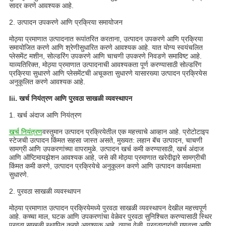
सादर करणे आवश्यक आहे.
2. उत्पादन उपकरणे आणि प्रक्रिया समायोजन
मोठ्या प्रमाणात उत्पादनात रूपांतरित करताना, उत्पादन उपकरणे आणि प्रक्रिया
समायोजित करणे आणि श्रेणीसुधारित करणे आवश्यक आहे. यात योग्य स्वयंचलित
प्लेसमेंट मशीन, सोल्डरिंग उपकरणे आणि चाचणी उपकरणे निवडणे समाविष्ट आहे.
याव्यतिरिक्त, मोठ्या प्रमाणात उत्पादनाची आवश्यकता पूर्ण करण्यासाठी सोल्डरिंग
प्रक्रिया सुधारणे आणि प्लेसमेंटची अचूकता सुधारणे यासारख्या उत्पादन प्रक्रियेस
अनुकूलित करणे आवश्यक आहे.
Iii. खर्च नियंत्रण आणि पुरवठा साखळी व्यवस्थापन
1. खर्च अंदाज आणि नियंत्रण
खर्च नियंत्रण
वस्तुमान उत्पादन प्रक्रियेतील एक महत्त्वाचे आव्हान आहे. प्रोटोटाइप
स्टेजची उत्पादन किंमत सहसा जास्त असते, मुख्यत: लहान बॅच उत्पादन, चाचणी
सामग्री आणि उपकरणांच्या वापरामुळे. उत्पादन खर्च कमी करण्यासाठी, खर्च अंदाज
आणि ऑप्टिमायझेशन आवश्यक आहे, जसे की मोठ्या प्रमाणात खरेदीद्वारे सामग्रीची
किंमत कमी करणे, उत्पादन प्रक्रियेचे अनुकूलन करणे आणि उत्पादन कार्यक्षमता
सुधारणे.
2. पुरवठा साखळी व्यवस्थापन
मोठ्या प्रमाणात उत्पादन प्रक्रियेमध्ये पुरवठा साखळी व्यवस्थापन देखील महत्त्वपूर्ण
आहे. कच्चा माल, घटक आणि उपकरणांचा वेळेवर पुरवठा सुनिश्चित करण्यासाठी स्थिर
पुरवठा साखळी स्थापित करणे आवश्यक आहे. त्याच वेळी, पुरवठादारांची गुणवत्ता आणि