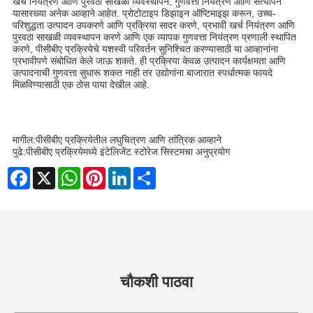
खर्च नियंत्रण आणि पुरवठा साखळी व्यवस्थापन, गुणवत्ता नियंत्रण आणि सत्यापन
यासारख्या अनेक आव्हाने आहेत. प्रोटोटाइप डिझाइन ऑप्टिमाइझ करून, उच्च-
परिशुद्धता उत्पादन उपकरणे आणि प्रक्रिया सादर करणे, प्रभावी खर्च नियंत्रण आणि
पुरवठा साखळी व्यवस्थापन करणे आणि एक व्यापक गुणवत्ता नियंत्रण प्रणाली स्थापित
करणे, पीसीबीए प्रक्रियेचे यशस्वी परिवर्तन सुनिश्चित करण्यासाठी या आव्हानांना
प्रभावीपणे संबोधित केले जाऊ शकते. ही प्रक्रिया केवळ उत्पादन कार्यक्षमता आणि
उत्पादनाची गुणवत्ता सुधारू शकत नाही तर उद्योगांना बाजारात स्पर्धात्मक फायदे
मिळविण्यासाठी एक ठोस पाया देखील आहे.
मागील:
पीसीबीए प्रक्रियेतील लघुचित्रण आणि तांत्रिक आव्हाने
पुढे:
पीसीबीए प्रक्रियेमध्ये इंटेलिजेंट स्टोरेज सिस्टमचा अनुप्रयोग
Facebook
X
WhatsApp
Pinterest
LinkedIn
Share
चौकशी पाठवा