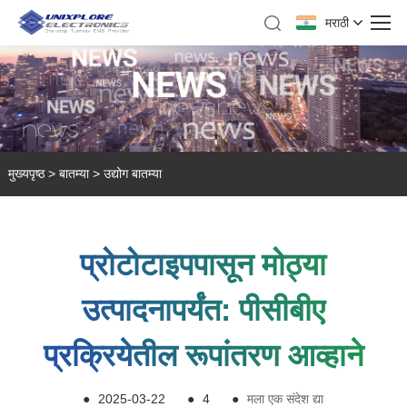
मराठी
मुख्यपृष्ठ
>
बातम्या
>
उद्योग बातम्या
प्रोटोटाइपपासून मोठ्या
उत्पादनापर्यंत: पीसीबीए
प्रक्रियेतील रूपांतरण आव्हाने
●
2025-03-22
●
4
●
मला एक संदेश द्या