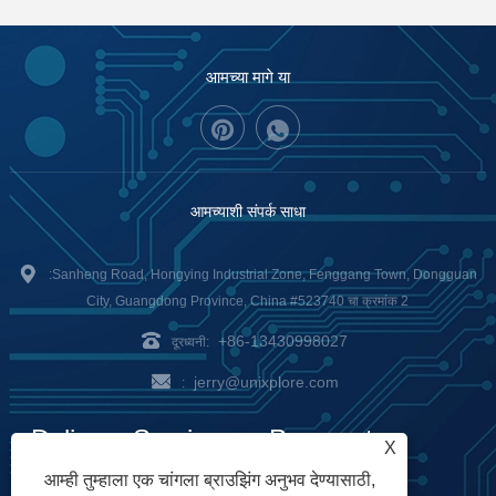
आमच्या मागे या
आमच्याशी संपर्क साधा
:Sanheng Road, Hongying Industrial Zone, Fenggang Town, Dongguan
City, Guangdong Province, China #523740 चा क्रमांक 2
+86-13430998027
दूरध्वनी:
jerry@unixplore.com
:
Delivery Service
Payment
X
आम्ही तुम्हाला एक चांगला ब्राउझिंग अनुभव देण्यासाठी,
Options